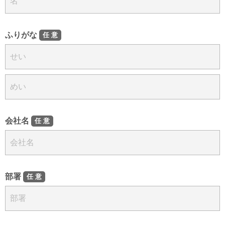
ふりがな
任意
会社名
任意
部署
任意